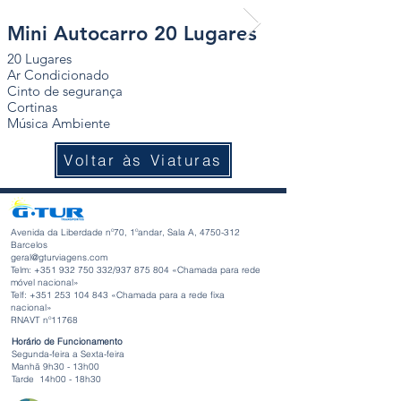
Mini Autocarro 20 Lugares
Mini Autoca
20 Lugares
20 Lugares
Ar Condicionado
Ar Condicionado
Cinto de segurança
Cinto de seguranç
Cortinas
Cortinas
Música Ambiente
Música Ambiente
Voltar às Viaturas
Avenida da Liberdade nº70, 1ºandar, Sala A,
4750-312
Barcelos
geral@gturviagens.com
Telm: +351
932 750 332
/937 875 804 «Chamada para rede
móvel nacional»
Telf:
+351 253 104 843
«Chamada para a rede fixa
nacional»
RNAVT nº11768
Horário de Funcionamento
Segunda-feira a Sexta-feira
Manhã 9h30 - 13h00
Tarde 14h00 - 18h30