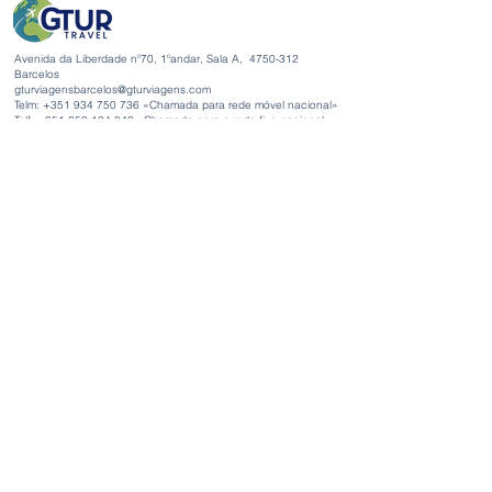
Avenida da Liberdade nº70, 1ºandar, Sala A,
4750-312
Barcelos
gturviagensbarcelos@gturviagens.com
Telm: +351
934 750 736
«Chamada para rede móvel nacional»
Telf:
+351 253 104 843
«Chamada para a rede fixa nacional»
RNAVT nº11768
Links Uteis:
Condições Gerais
Livro de Reclamações e Elogios
Blog empresa
Política Privacidade e Cookies