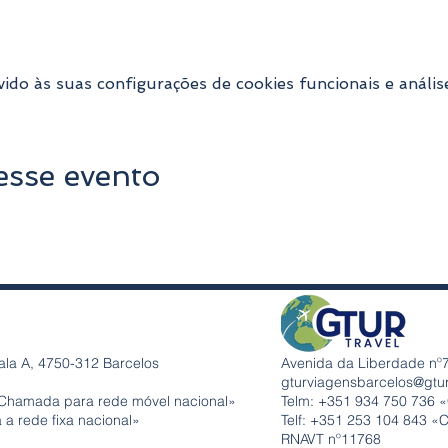
do às suas configurações de cookies funcionais e anális
esse evento
ala A, 4750-312 Barcelos
Avenida da Liberdade nº7
gturviagensbarcelos@gtu
Chamada para rede móvel nacional»
Telm: +351
934 750 736 
a rede fixa nacional»
Telf: +351 253 104 843 «
RNAVT nº11768