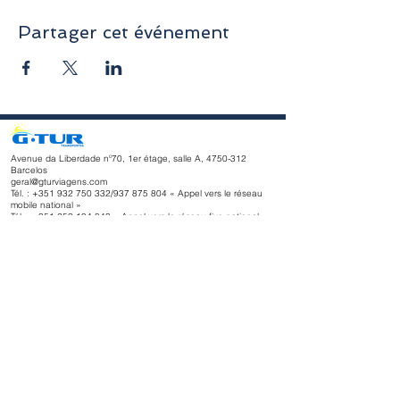
Partager cet événement
Avenue da Liberdade nº70, 1er étage, salle A,
4750-312
Barcelos
geral@gturviagens.com
Tél. : +351
932 750 332
/937 875 804 « Appel vers le réseau
mobile national »
Tél. :
+351 253 104 843
« Appel vers le réseau fixe national
»
RNAVT n° 11768
Horaires d'ouverture
du lundi au vendredi
Matin 9h30 - 13h00
Après-midi 14h00 - 18h30
Avenue da Liberdade nº70, 1er étage, salle A,
4750-312
Barcelos
gturviagensbarcelos@gturviagens.com
Tél. : +351
934 750 736
« Appel vers le réseau mobile national