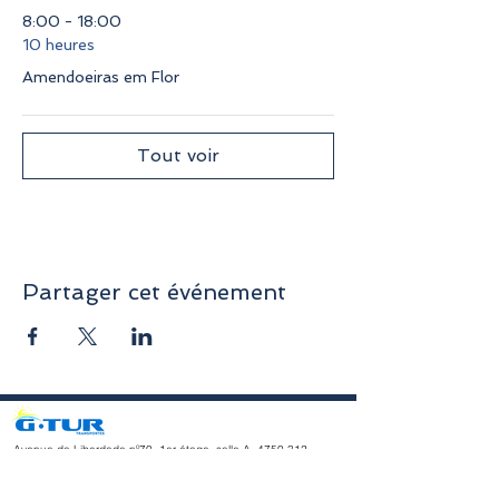
8:00 - 18:00
10 heures
Amendoeiras em Flor
Tout voir
Partager cet événement
Avenue da Liberdade nº70, 1er étage, salle A,
4750-312
Barcelos
geral@gturviagens.com
Tél. : +351
932 750 332
/937 875 804 « Appel vers le réseau