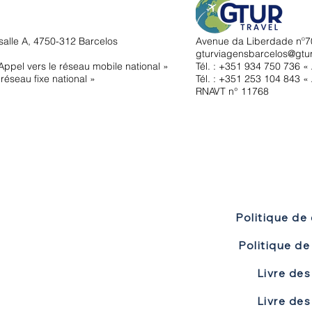
salle A, 4750-312 Barcelos
Avenue da Liberdade nº70
gturviagensbarcelos@gtu
ppel vers le réseau mobile national »
Tél. : +351
934 750 736 « 
réseau fixe national »
Tél. : +351 253 104 843 « 
RNAVT n° 11768
Politique de 
Livre des
Livre des