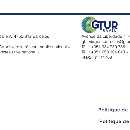
salle A, 4750-312 Barcelos
Avenue da Liberdade nº70
gturviagensbarcelos@gtu
ppel vers le réseau mobile national »
Tél. : +351
934 750 736 « 
réseau fixe national »
Tél. : +351 253 104 843 « 
RNAVT n° 11768
Politique de 