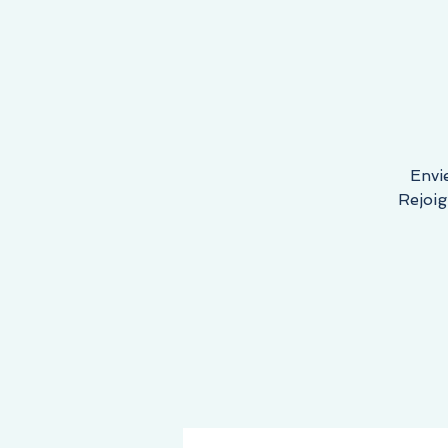
E COMMENCE ICI, LA DESTINATION EST LA VÔTRE !
Envi
Rejoig