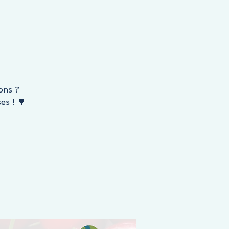
ons ?
es ! 🌳