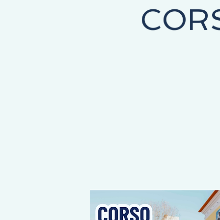
COR
COMEÇA AQUI, O DESTINO É SEU!