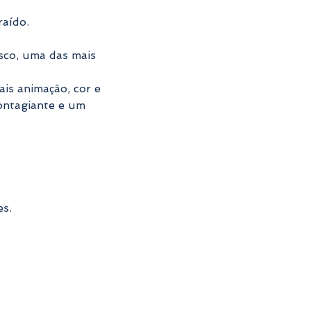
aído.
sco, uma das mais 
is animação, cor e 
ontagiante e um 
es.