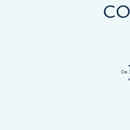
CO
COMEÇA AQUI, O DESTINO É SEU!
De 