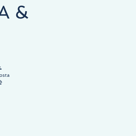
A &

osta
️