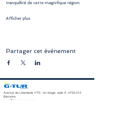
tranquillité de cette magnifique région.
Afficher plus
Partager cet événement
Avenue da Liberdade nº70, 1er étage, salle A,
4750-312
Barcelos
geral@gturviagens.com
Tél. : +351
932 750 332
/937 875 804 « Appel vers le réseau
mobile national »
Tél. :
+351 253 104 843
« Appel vers le réseau fixe national
»
RNAVT n° 11768
Horaires d'ouverture
du lundi au vendredi