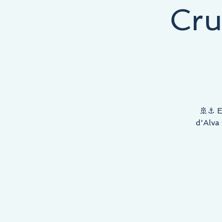
Cru
COMEÇA AQUI, O DESTINO É SEU!
🚢⚓ E
d'Alva