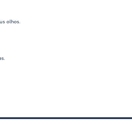
us olhos.
es.