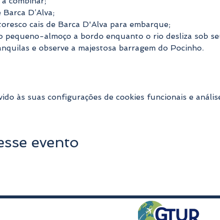
l a combinar;
 Barca D’Alva;
toresco cais de Barca D'Alva para embarque;
so pequeno-almoço a bordo enquanto o rio desliza sob se
anquilas e observe a majestosa barragem do Pocinho.
do às suas configurações de cookies funcionais e anális
esse evento