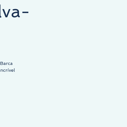
lva-
 Barca
ncrível