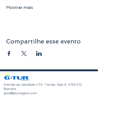
Mostrar mais
Compartilhe esse evento
Avenida da Liberdade nº70, 1ºandar, Sala A,
4750-312
Barcelos
geral@gturviagens.com
Telm: +351
932 750 332
/937 875 804 «Chamada para rede
móvel nacional»
Telf:
+351 253 104 843
«Chamada para a rede fixa
nacional»
RNAVT nº11768
Horário de Funcionamento
Segunda-feira a Sexta-feira
Manhã 9h30 - 13h00
Tarde 14h00 - 18h30