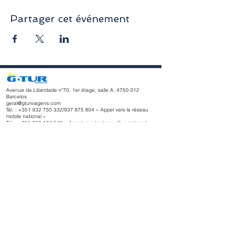
Partager cet événement
Avenue da Liberdade nº70, 1er étage, salle A,
4750-312
Barcelos
geral@gturviagens.com
Tél. : +351
932 750 332
/937 875 804 « Appel vers le réseau
mobile national »
Tél. :
+351 253 104 843
« Appel vers le réseau fixe national
»
RNAVT n° 11768
Horaires d'ouverture
du lundi au vendredi
Matin 9h30 - 13h00
Après-midi 14h00 - 18h30
Avenue da Liberdade nº70, 1er étage, salle A,
4750-312
Barcelos
gturviagensbarcelos@gturviagens.com
Tél. : +351
934 750 736
« Appel vers le réseau mobile national