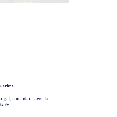
 Fátima.
gal, coïncidant avec la 
e foi.