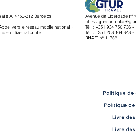
salle A, 4750-312 Barcelos
Avenue da Liberdade nº70
gturviagensbarcelos@gtu
ppel vers le réseau mobile national »
Tél. : +351
934 750 736 « 
réseau fixe national »
Tél. : +351 253 104 843 « 
RNAVT n° 11768
Politique de 
Livre des
Livre des