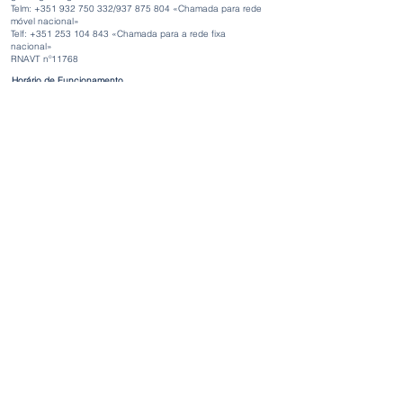
Telm: +351
932 750 332
/937 875 804 «Chamada para rede
móvel nacional»
Telf:
+351 253 104 843
«Chamada para a rede fixa
nacional»
RNAVT nº11768
Horário de Funcionamento
Segunda-feira a Sexta-feira
Manhã 9h30 - 13h00
Tarde 14h00 - 18h30
Avenida da Liberdade nº70, 1ºandar, Sala A,
4750-312
Barcelos
gturviagensbarcelos@gturviagens.com
Telm: +351
934 750 736
«Chamada para rede móvel nacional»
Telf:
+351 253 104 843
«Chamada para a rede fixa nacional»
RNAVT nº11768
Links Uteis:
Condições Gerais
Livro de Reclamações e Elogios
Blog empresa
Política Privacidade e Cookies