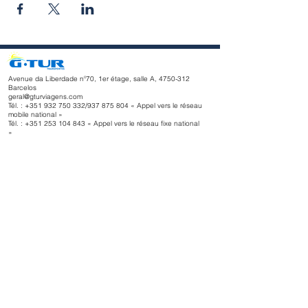
Avenue da Liberdade nº70, 1er étage, salle A,
4750-312
Barcelos
geral@gturviagens.com
Tél. : +351
932 750 332
/937 875 804 « Appel vers le réseau
mobile national »
Tél. :
+351 253 104 843
« Appel vers le réseau fixe national
»
RNAVT n° 11768
Horaires d'ouverture
du lundi au vendredi
Matin 9h30 - 13h00
Après-midi 14h00 - 18h30
Avenue da Liberdade nº70, 1er étage, salle A,
4750-312
Barcelos
gturviagensbarcelos@gturviagens.com
Tél. : +351
934 750 736
« Appel vers le réseau mobile national
»
Tél. :
+351 253 104 843
« Appel vers le réseau fixe national »
RNAVT n° 11768