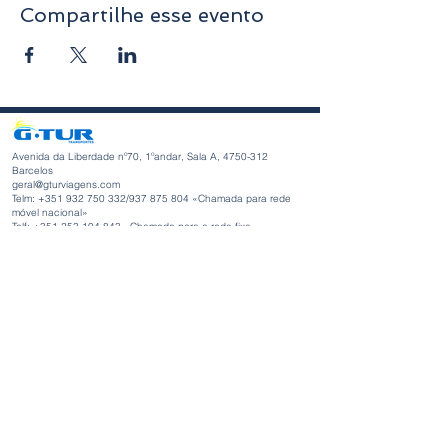
Compartilhe esse evento
Avenida da Liberdade nº70, 1ºandar, Sala A,
4750-312
Barcelos
geral@gturviagens.com
Telm: +351
932 750 332
/937 875 804 «Chamada para rede
móvel nacional»
Telf:
+351 253 104 843
«Chamada para a rede fixa
nacional»
RNAVT nº11768
Horário de Funcionamento
Segunda-feira a Sexta-feira
Manhã 9h30 - 13h00
Tarde 14h00 - 18h30
Avenida da Liberdade nº70, 1ºandar, Sala A,
4750-312
Barcelos
gturviagensbarcelos@gturviagens.com
Telm: +351
934 750 736
«Chamada para rede móvel nacional»