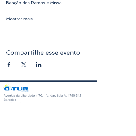
Benção dos Ramos e Missa
Mostrar mais
Compartilhe esse evento
Avenida da Liberdade nº70, 1ºandar, Sala A,
4750-312
Barcelos
geral@gturviagens.com
Telm: +351
932 750 332
/937 875 804 «Chamada para rede
móvel nacional»
Telf:
+351 253 104 843
«Chamada para a rede fixa
nacional»
RNAVT nº11768
Horário de Funcionamento