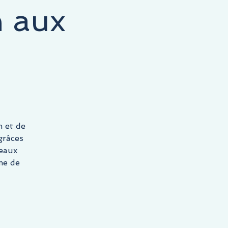
n aux
 et de
grâces
beaux
me de