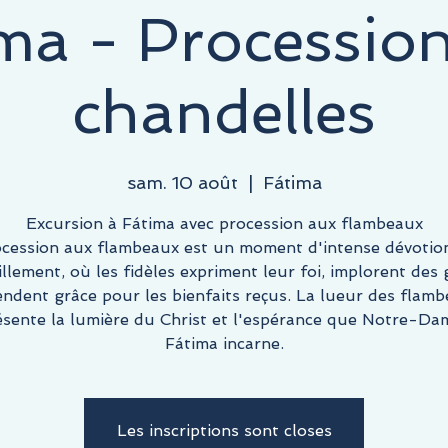
ma - Processio
chandelles
sam. 10 août
  |  
Fátima
Excursion à Fátima avec procession aux flambeaux
ocession aux flambeaux est un moment d'intense dévotion
illement, où les fidèles expriment leur foi, implorent des 
endent grâce pour les bienfaits reçus. La lueur des flam
ésente la lumière du Christ et l'espérance que Notre-Da
Fátima incarne.
Les inscriptions sont closes