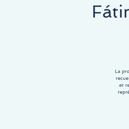
Fáti
E COMMENCE ICI, LA DESTINATION EST LA VÔTRE !
La pr
recue
et r
repr