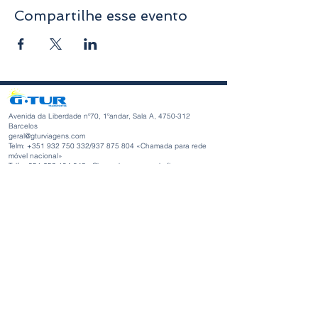
Compartilhe esse evento
Avenida da Liberdade nº70, 1ºandar, Sala A,
4750-312
Barcelos
geral@gturviagens.com
Telm: +351
932 750 332
/937 875 804 «Chamada para rede
móvel nacional»
Telf:
+351 253 104 843
«Chamada para a rede fixa
nacional»
RNAVT nº11768
Horário de Funcionamento
Segunda-feira a Sexta-feira
Manhã 9h30 - 13h00
Tarde 14h00 - 18h30
Avenida da Liberdade nº70, 1ºandar, Sala A,
4750-312
Barcelos
gturviagensbarcelos@gturviagens.com
Telm: +351
934 750 736
«Chamada para rede móvel nacional»