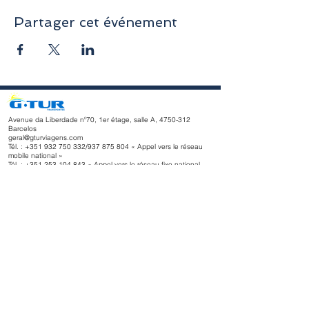
Partager cet événement
Avenue da Liberdade nº70, 1er étage, salle A,
4750-312
Barcelos
geral@gturviagens.com
Tél. : +351
932 750 332
/937 875 804 « Appel vers le réseau
mobile national »
Tél. :
+351 253 104 843
« Appel vers le réseau fixe national
»
RNAVT n° 11768
Horaires d'ouverture
du lundi au vendredi
Matin 9h30 - 13h00
Après-midi 14h00 - 18h30
Avenue da Liberdade nº70, 1er étage, salle A,
4750-312
Barcelos
gturviagensbarcelos@gturviagens.com
Tél. : +351
934 750 736
« Appel vers le réseau mobile national