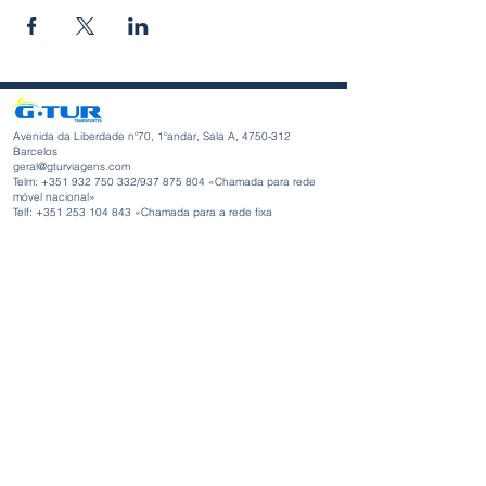
Avenida da Liberdade nº70, 1ºandar, Sala A,
4750-312
Barcelos
geral@gturviagens.com
Telm: +351
932 750 332
/937 875 804 «Chamada para rede
móvel nacional»
Telf:
+351 253 104 843
«Chamada para a rede fixa
nacional»
RNAVT nº11768
Horário de Funcionamento
Segunda-feira a Sexta-feira
Manhã 9h30 - 13h00
Tarde 14h00 - 18h30
Avenida da Liberdade nº70, 1ºandar, Sala A,
4750-312
Barcelos
gturviagensbarcelos@gturviagens.com
Telm: +351
934 750 736
«Chamada para rede móvel nacional»
Telf:
+351 253 104 843
«Chamada para a rede fixa nacional»
RNAVT nº11768