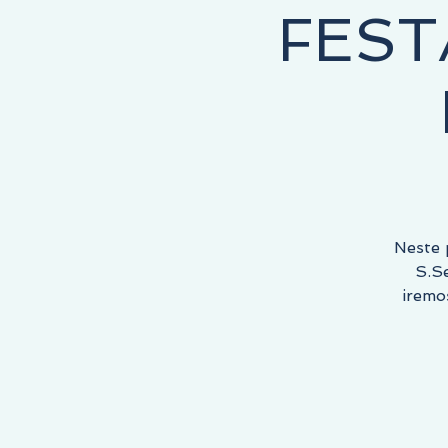
FEST
COMEÇA AQUI, O DESTINO É SEU!
Neste 
S.Se
iremo