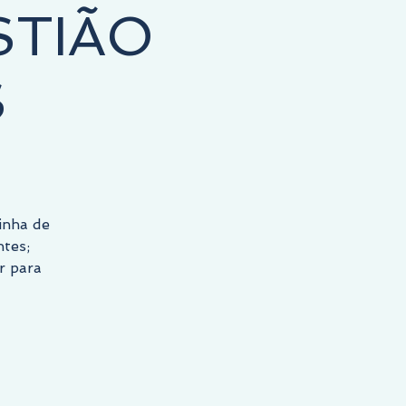
STIÃO
S
inha de
ntes;
r para