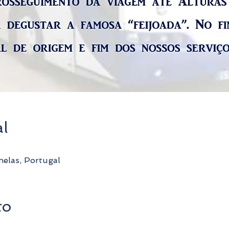
al
elas, Portugal
to