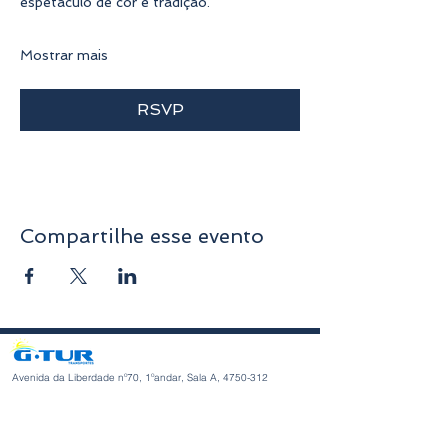
espetáculo de cor e tradição.
Mostrar mais
RSVP
Compartilhe esse evento
Avenida da Liberdade nº70, 1ºandar, Sala A,
4750-312
Barcelos
geral@gturviagens.com
Telm: +351
932 750 332
/937 875 804 «Chamada para rede
móvel nacional»
Telf:
+351 253 104 843
«Chamada para a rede fixa