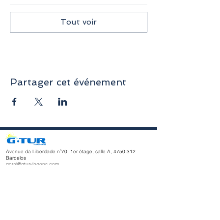
Tout voir
Partager cet événement
Avenue da Liberdade nº70, 1er étage, salle A,
4750-312
Barcelos
geral@gturviagens.com
Tél. : +351
932 750 332
/937 875 804 « Appel vers le réseau
mobile national »
Tél. :
+351 253 104 843
« Appel vers le réseau fixe national
»
RNAVT n° 11768
Horaires d'ouverture
du lundi au vendredi