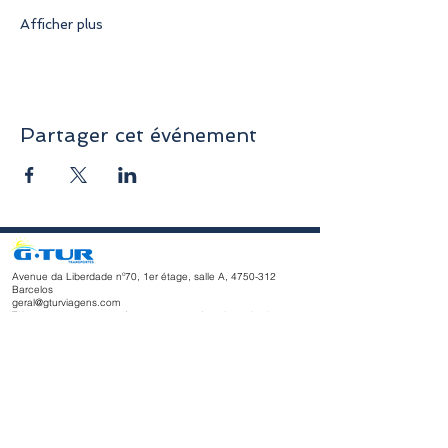
Afficher plus
Partager cet événement
Avenue da Liberdade nº70, 1er étage, salle A,
4750-312
Barcelos
geral@gturviagens.com
Tél. : +351
932 750 332
/937 875 804 « Appel vers le réseau
mobile national »
Tél. :
+351 253 104 843
« Appel vers le réseau fixe national
»
RNAVT n° 11768
Horaires d'ouverture
du lundi au vendredi
Matin 9h30 - 13h00
Après-midi 14h00 - 18h30