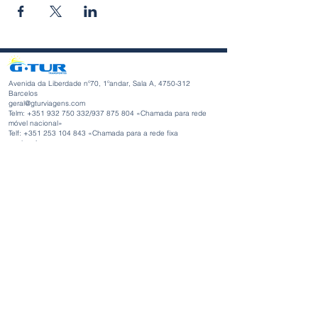
Avenida da Liberdade nº70, 1ºandar, Sala A,
4750-312
Barcelos
geral@gturviagens.com
Telm: +351
932 750 332
/937 875 804 «Chamada para rede
móvel nacional»
Telf:
+351 253 104 843
«Chamada para a rede fixa
nacional»
RNAVT nº11768
Horário de Funcionamento
Segunda-feira a Sexta-feira
Manhã 9h30 - 13h00
Tarde 14h00 - 18h30
Avenida da Liberdade nº70, 1ºandar, Sala A,
4750-312
Barcelos
gturviagensbarcelos@gturviagens.com
Telm: +351
934 750 736
«Chamada para rede móvel nacional»
Telf:
+351 253 104 843
«Chamada para a rede fixa nacional»
RNAVT nº11768