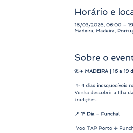
Horário e loc
16/03/2026, 06:00 – 19
Madeira, Madeira, Portu
Sobre o even
🌺✈️ 
MADEIRA | 16 a 19 
 ✨ 4 dias inesquecíveis 
Venha descobrir a Ilha d
tradições.
📍 
1º Dia – Funchal
 Voo TAP Porto ✈️ Funch