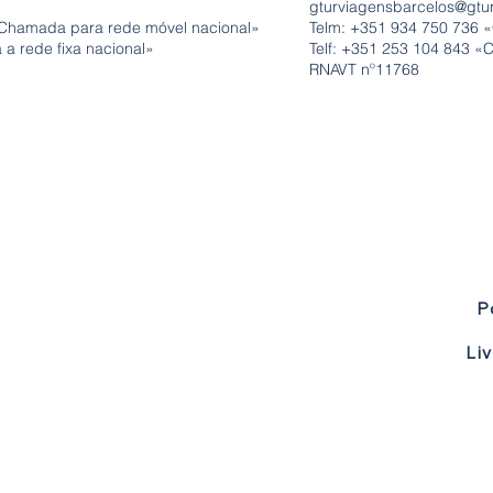
gturviagensbarcelos@gtu
Chamada para rede móvel nacional»
Telm: +351
934 750 736 
a rede fixa nacional»
Telf: +351 253 104 843 «
RNAVT nº11768
P
Li