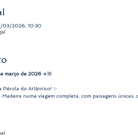
al
/03/2026, 10:30
gal
to
de março de 2026
 ✈️🌺
na Pérola do Atlântico! ✨
a Madeira numa viagem completa, com paisagens únicas, c
al