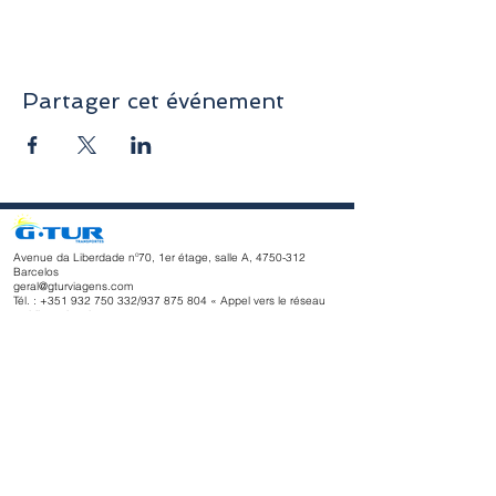
Partager cet événement
Avenue da Liberdade nº70, 1er étage, salle A,
4750-312
Barcelos
geral@gturviagens.com
Tél. : +351
932 750 332
/937 875 804 « Appel vers le réseau
mobile national »
Tél. :
+351 253 104 843
« Appel vers le réseau fixe national
»
RNAVT n° 11768
Horaires d'ouverture
du lundi au vendredi
Matin 9h30 - 13h00
Après-midi 14h00 - 18h30