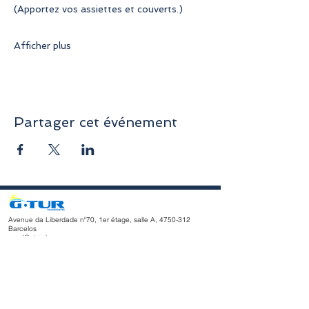
(Apportez vos assiettes et couverts.)
Afficher plus
Partager cet événement
Avenue da Liberdade nº70, 1er étage, salle A,
4750-312
Barcelos
geral@gturviagens.com
Tél. : +351
932 750 332
/937 875 804 « Appel vers le réseau
mobile national »
Tél. :
+351 253 104 843
« Appel vers le réseau fixe national
»
RNAVT n° 11768
Horaires d'ouverture
du lundi au vendredi