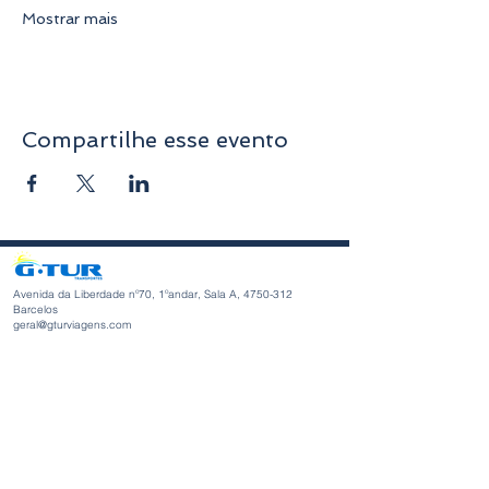
Mostrar mais
Compartilhe esse evento
Avenida da Liberdade nº70, 1ºandar, Sala A,
4750-312
Barcelos
geral@gturviagens.com
Telm: +351
932 750 332
/937 875 804 «Chamada para rede
móvel nacional»
Telf:
+351 253 104 843
«Chamada para a rede fixa
nacional»
RNAVT nº11768
Horário de Funcionamento
Segunda-feira a Sexta-feira
Manhã 9h30 - 13h00
Tarde 14h00 - 18h30