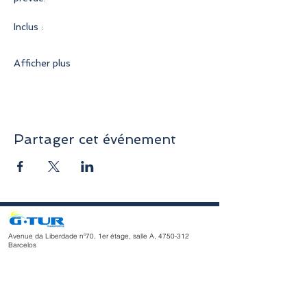
Inclus :
Afficher plus
Partager cet événement
Avenue da Liberdade nº70, 1er étage, salle A,
4750-312
Barcelos
geral@gturviagens.com
Tél. : +351
932 750 332
/937 875 804 « Appel vers le réseau
mobile national »
Tél. :
+351 253 104 843
« Appel vers le réseau fixe national
»
RNAVT n° 11768