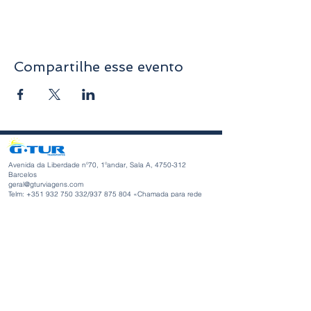
Compartilhe esse evento
Avenida da Liberdade nº70, 1ºandar, Sala A,
4750-312
Barcelos
geral@gturviagens.com
Telm: +351
932 750 332
/937 875 804 «Chamada para rede
móvel nacional»
Telf:
+351 253 104 843
«Chamada para a rede fixa
nacional»
RNAVT nº11768
Horário de Funcionamento
Segunda-feira a Sexta-feira
Manhã 9h30 - 13h00
Tarde 14h00 - 18h30