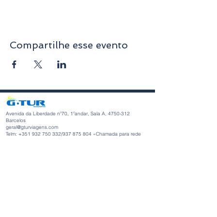
Compartilhe esse evento
Avenida da Liberdade nº70, 1ºandar, Sala A,
4750-312
Barcelos
geral@gturviagens.com
Telm: +351
932 750 332
/937 875 804 «Chamada para rede
móvel nacional»
Telf:
+351 253 104 843
«Chamada para a rede fixa
nacional»
RNAVT nº11768
Horário de Funcionamento
Segunda-feira a Sexta-feira
Manhã 9h30 - 13h00
Tarde 14h00 - 18h30