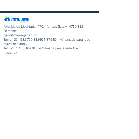
Avenida da Liberdade nº70, 1ºandar, Sala A,
4750-312
Barcelos
geral@gturviagens.com
Telm: +351
932 750 332
/937 875 804 «Chamada para rede
móvel nacional»
Telf:
+351 253 104 843
«Chamada para a rede fixa
nacional»
RNAVT nº11768
Horário de Funcionamento
Segunda-feira a Sexta-feira
Manhã 9h30 - 13h00
Tarde 14h00 - 18h30
Avenida da Liberdade nº70, 1ºandar, Sala A,
4750-312
Barcelos
gturviagensbarcelos@gturviagens.com
Telm: +351
934 750 736
«Chamada para rede móvel nacional»
Telf:
+351 253 104 843
«Chamada para a rede fixa nacional»
RNAVT nº11768
Links Uteis: