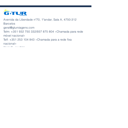
Avenida da Liberdade nº70, 1ºandar, Sala A,
4750-312
Barcelos
geral@gturviagens.com
Telm: +351
932 750 332
/937 875 804 «Chamada para rede
móvel nacional»
Telf:
+351 253 104 843
«Chamada para a rede fixa
nacional»
RNAVT nº11768
Horário de Funcionamento
Segunda-feira a Sexta-feira
Manhã 9h30 - 13h00
Tarde 14h00 - 18h30
Avenida da Liberdade nº70, 1ºandar, Sala A,
4750-312
Barcelos
gturviagensbarcelos@gturviagens.com
Telm: +351
934 750 736
«Chamada para rede móvel nacional»
Telf:
+351 253 104 843
«Chamada para a rede fixa nacional»
RNAVT nº11768
Links Uteis:
Condições Gerais