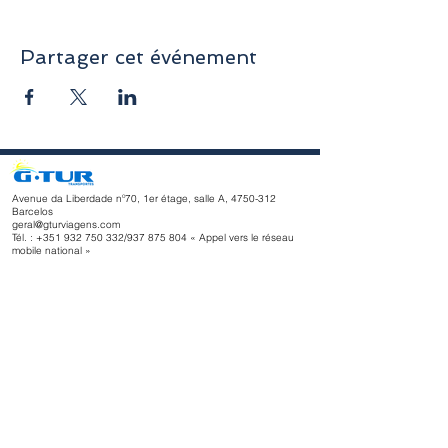
Partager cet événement
Avenue da Liberdade nº70, 1er étage, salle A,
4750-312
Barcelos
geral@gturviagens.com
Tél. : +351
932 750 332
/937 875 804 « Appel vers le réseau
mobile national »
Tél. :
+351 253 104 843
« Appel vers le réseau fixe national
»
RNAVT n° 11768
Horaires d'ouverture
du lundi au vendredi
Matin 9h30 - 13h00
Après-midi 14h00 - 18h30
Avenue da Liberdade nº70, 1er étage, salle A,
4750-312
Barcelos