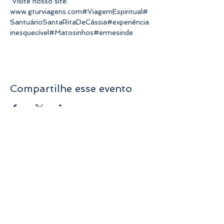
 Visite nosso site: 
www.gturviagens.com
#ViagemEspiritual
#
SantuárioSantaRitaDeCássia
#experiência
inesquecível
#Matosinhos
#ermesinde
Compartilhe esse evento
Avenida da Liberdade nº70, 1ºandar, Sala A,
4750-312
Barcelos
geral@gturviagens.com
Telm: +351
932 750 332
/937 875 804 «Chamada para rede
móvel nacional»
Telf:
+351 253 104 843
«Chamada para a rede fixa
nacional»
RNAVT nº11768
Horário de Funcionamento