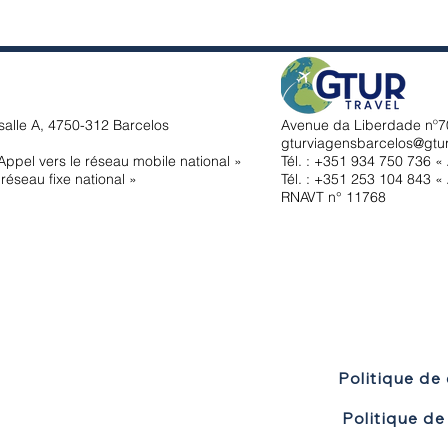
salle A, 4750-312 Barcelos
Avenue da Liberdade nº70
gturviagensbarcelos@gtu
ppel vers le réseau mobile national »
Tél. : +351
934 750 736 « 
réseau fixe national »
Tél. : +351 253 104 843 « 
RNAVT n° 11768
Politique de 