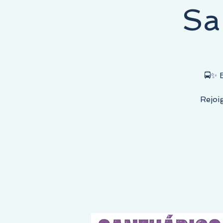
Sa
E COMMENCE ICI, LA DESTINATION EST LA VÔTRE !
🚍✨
Rejoi