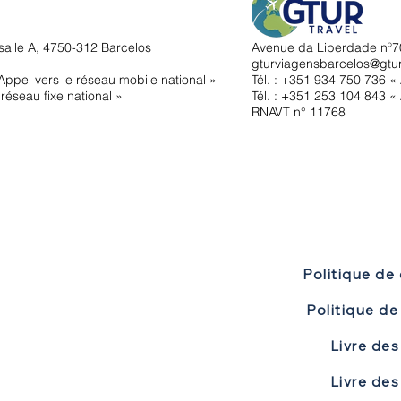
salle A, 4750-312 Barcelos
Avenue da Liberdade nº70
gturviagensbarcelos@gtu
ppel vers le réseau mobile national »
Tél. : +351
934 750 736 « 
réseau fixe national »
Tél. : +351 253 104 843 « 
RNAVT n° 11768
Politique de 
Livre des
Livre des