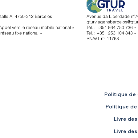
salle A, 4750-312 Barcelos
Avenue da Liberdade nº70
gturviagensbarcelos@gtu
ppel vers le réseau mobile national »
Tél. : +351
934 750 736 « 
réseau fixe national »
Tél. : +351 253 104 843 « 
RNAVT n° 11768
Politique de 
Livre des
Livre des