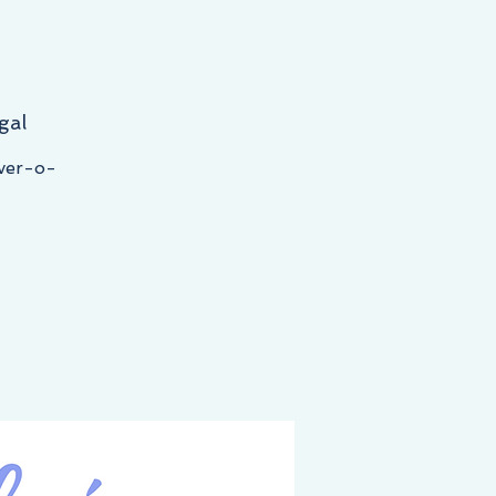
gal
Aver-o-