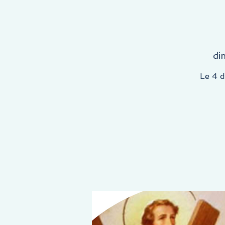
E COMMENCE ICI, LA DESTINATION EST LA VÔTRE !
di
Le 4 d