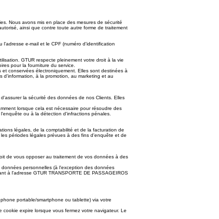
ies. Nous avons mis en place des mesures de sécurité
autorisé, ainsi que contre toute autre forme de traitement
l'adresse e-mail et le CPF (numéro d'identification
lisation. GTUR respecte pleinement votre droit à la vie
es pour la fourniture du service.
es et conservées électroniquement. Elles sont destinées à
nes d'information, à la promotion, au marketing et au
 d'assurer la sécurité des données de nos Clients. Elles
tamment lorsque cela est nécessaire pour résoudre des
à l'enquête ou à la détection d'infractions pénales.
ons légales, de la comptabilité et de la facturation de
les périodes légales prévues à des fins d'enquête et de
 droit de vous opposer au traitement de vos données à des
 vos données personnelles (à l'exception des données
ctant à l'adresse GTUR TRANSPORTE DE PASSAGEIROS
léphone portable/smartphone ou tablette) via votre
e cookie expire lorsque vous fermez votre navigateur. Le