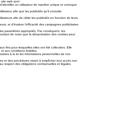
e site web sont :
d'identifier un utilisateur de manière unique et univoque
lisateur afin que les publicités qu'il consulte
isateurs afin de cibler les publicités en fonction de leurs
eurs, et d’évaluer l’efficacité des campagnes publicitaires
nt les paramètres appropriés. Par conséquent, les
important de noter que la désactivation des cookies peut
x fins pour lesquelles elles ont été collectées. Elle
 et aux conditions établies.
raires à la loi les informations personnelles de nos
ues et des procédures visant à empêcher tout accès non
au respect des obligations contractuelles et légales.