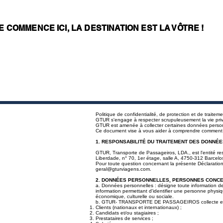
E COMMENCE ICI, LA DESTINATION EST LA VÔTRE !
Politique de confidentialité, de protection et de trait
GTUR s'engage à respecter scrupuleusement la vie privée 
GTUR est amenée à collecter certaines données person
Ce document vise à vous aider à comprendre comment n
1. RESPONSABILITÉ DU TRAITEMENT DES DONNÉE
GTUR, Transporte de Passageiros, LDA., est l'entité res
Liberdade, n° 70, 1er étage, salle A, 4750-312 Barcelos
Pour toute question concernant la présente Déclaration 
geral@gturviagens.com
.
2. DONNÉES PERSONNELLES, PERSONNES CONC
a. Données personnelles : désigne toute information de 
information permettant d'identifier une personne physi
économique, culturelle ou sociale.
b. GTUR- TRANSPORTE DE PASSAGEIROS collecte et tra
Clients (nationaux et internationaux) ;
Candidats et/ou stagiaires ;
Prestataires de services ;