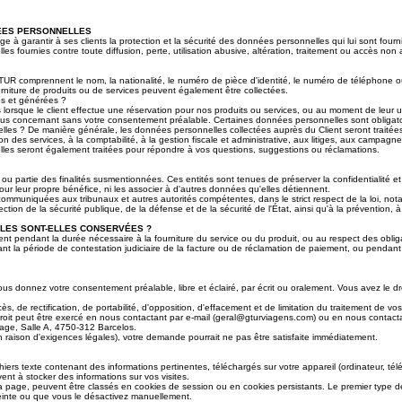
NÉES PERSONNELLES
ntir à ses clients la protection et la sécurité des données personnelles qui lui sont fourn
s fournies contre toute diffusion, perte, utilisation abusive, altération, traitement ou accès non 
UR comprennent le nom, la nationalité, le numéro de pièce d'identité, le numéro de téléphone ou 
ourniture de produits ou de services peuvent également être collectées.
es et générées ?
rsque le client effectue une réservation pour nos produits ou services, ou au moment de leur uti
ous concernant sans votre consentement préalable. Certaines données personnelles sont obligatoir
nelles ? De manière générale, les données personnelles collectées auprès du Client seront traité
ation des services, à la comptabilité, à la gestion fiscale et administrative, aux litiges, aux campag
lles seront également traitées pour répondre à vos questions, suggestions ou réclamations.
ou partie des finalités susmentionnées. Ces entités sont tenues de préserver la confidentialité et
pour leur propre bénéfice, ni les associer à d'autres données qu'elles détiennent.
mmuniquées aux tribunaux et autres autorités compétentes, dans le strict respect de la loi, no
otection de la sécurité publique, de la défense et de la sécurité de l'État, ainsi qu'à la prévention, 
LLES SONT-ELLES CONSERVÉES ?
pendant la durée nécessaire à la fourniture du service ou du produit, ou au respect des obligati
 la période de contestation judiciaire de la facture ou de réclamation de paiement, ou pendant 
vous donnez votre consentement préalable, libre et éclairé, par écrit ou oralement. Vous avez le
ès, de rectification, de portabilité, d'opposition, d'effacement et de limitation du traitement de
droit peut être exercé en nous contactant par e-mail (
geral@gturviagens.com
) ou en nous conta
ge, Salle A, 4750-312 Barcelos.
n raison d'exigences légales), votre demande pourrait ne pas être satisfaite immédiatement.
hiers texte contenant des informations pertinentes, téléchargés sur votre appareil (ordinateur, té
ent à stocker des informations sur vos visites.
la page, peuvent être classés en cookies de session ou en cookies persistants. Le premier type d
teinte ou que vous le désactivez manuellement.