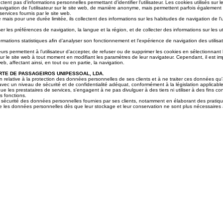
tent pas d'informations personnelles permettant d'identifier l'utilisateur. Les cookies utilisés sur l
navigation de l'utilisateur sur le site web, de manière anonyme, mais permettent parfois également 
services fournis par le site web.
 mais pour une durée limitée, ils collectent des informations sur les habitudes de navigation de l'uti
les préférences de navigation, la langue et la région, et de collecter des informations sur les util
ormations statistiques afin d’analyser son fonctionnement et l’expérience de navigation des utilisat
ateurs permettent à l’utilisateur d’accepter, de refuser ou de supprimer les cookies en sélectionna
s sur le site web à tout moment en modifiant les paramètres de leur navigateur. Cependant, il est 
, affectant ainsi, en tout ou en partie, la navigation.
RTE DE PASSAGEIROS UNIPESSOAL, LDA.
 relative à la protection des données personnelles de ses clients et à ne traiter ces données qu'au
vec un niveau de sécurité et de confidentialité adéquat, conformément à la législation applicable
les prestataires de services, s'engagent à ne pas divulguer à des tiers ni utiliser à des fins cont
s fonctions.
sécurité des données personnelles fournies par ses clients, notamment en élaborant des pratiq
uire les données personnelles dès que leur stockage et leur conservation ne sont plus nécessaires 