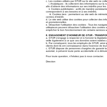
c. Les cookies utilisés par GTUR sur le site web ne collec
i. Analytiques : ils collectent des informations sur la 
afin d'obtenir des informations sur ses intérêts pour les 
ii. Cookies publicitaires : actifs de manière persistante
correspondent à ses besoins et à ses intérêts.
iii. Cookies tiers : permettent au site web de mémoriser 
centres d’intérêt.
d. Le site web utilise des cookies pour collecter des inf
et promotionnelles.
e. Désactiver l’utilisation des cookies : Tous les navig
utilisateurs peuvent désactiver l’utilisation des cookie
empêcher le bon fonctionnement de certains services web
8. ENGAGEMENT D’HONNEUR DE GTUR - TRANSPO
a. GTUR s'engage à respecter et à honorer la législation
veille également à ce que ces données soient traitées a
b. Par conséquent, tous les employés de GTUR, ainsi que 
clients dont ils ont connaissance dans l'exercice de leur
c. GTUR dispose de personnes chargées de garantir la 
autorisé, à prévenir toute perte accidentelle et à détr
Pour toute question, n'hésitez pas à nous contacter.
Direction