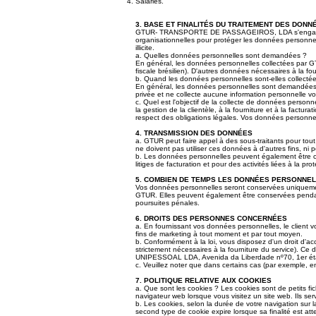
Salariés.
3. BASE ET FINALITÉS DU TRAITEMENT DES DON
GTUR- TRANSPORTE DE PASSAGEIROS, LDA s'engage à gara
organisationnelles pour protéger les données personnelle
illicite.
a. Quelles données personnelles sont demandées ?
En général, les données personnelles collectées par GT
fiscale brésilien). D'autres données nécessaires à la f
b. Quand les données personnelles sont-elles collecté
En général, les données personnelles sont demandées lo
privée et ne collecte aucune information personnelle v
c. Quel est l'objectif de la collecte de données person
la gestion de la clientèle, à la fourniture et à la factur
respect des obligations légales. Vos données personne
4. TRANSMISSION DES DONNÉES
a. GTUR peut faire appel à des sous-traitants pour tout 
ne doivent pas utiliser ces données à d'autres fins, ni 
b. Les données personnelles peuvent également être co
litiges de facturation et pour des activités liées à la pr
5. COMBIEN DE TEMPS LES DONNÉES PERSONNE
Vos données personnelles seront conservées uniquement 
GTUR. Elles peuvent également être conservées pendant
poursuites pénales.
6. DROITS DES PERSONNES CONCERNÉES
a. En fournissant vos données personnelles, le client 
fins de marketing à tout moment et par tout moyen.
b. Conformément à la loi, vous disposez d'un droit d'acc
strictement nécessaires à la fourniture du service). Ce 
UNIPESSOAL LDA, Avenida da Liberdade nº70, 1er éta
c. Veuillez noter que dans certains cas (par exemple, e
7. POLITIQUE RELATIVE AUX COOKIES
a. Que sont les cookies ? Les cookies sont de petits fic
navigateur web lorsque vous visitez un site web. Ils serv
b. Les cookies, selon la durée de votre navigation sur 
second type de cookie expire lorsque sa finalité est at