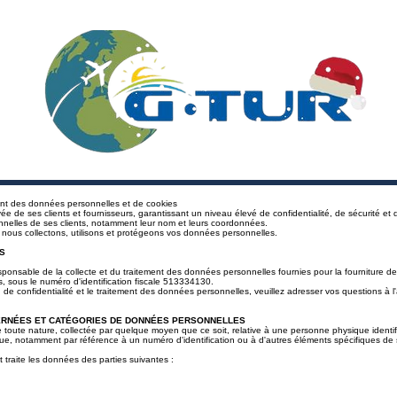
ement des données personnelles et de cookies
de ses clients et fournisseurs, garantissant un niveau élevé de confidentialité, de sécurité et d'
nelles de ses clients, notamment leur nom et leurs coordonnées.
ous collectons, utilisons et protégeons vos données personnelles.
S
ponsable de la collecte et du traitement des données personnelles fournies pour la fourniture de
, sous le numéro d'identification fiscale 513334130.
de confidentialité et le traitement des données personnelles, veuillez adresser vos questions à 
ERNÉES ET CATÉGORIES DE DONNÉES PERSONNELLES
toute nature, collectée par quelque moyen que ce soit, relative à une personne physique identifi
que, notamment par référence à un numéro d'identification ou à d'autres éléments spécifiques de 
ite les données des parties suivantes :