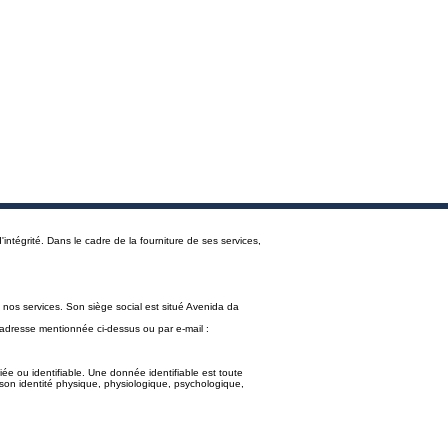
intégrité. Dans le cadre de la fourniture de ses services,
 nos services. Son siège social est situé Avenida da
l'adresse mentionnée ci-dessus ou par e-mail :
ée ou identifiable. Une donnée identifiable est toute
son identité physique, physiologique, psychologique,