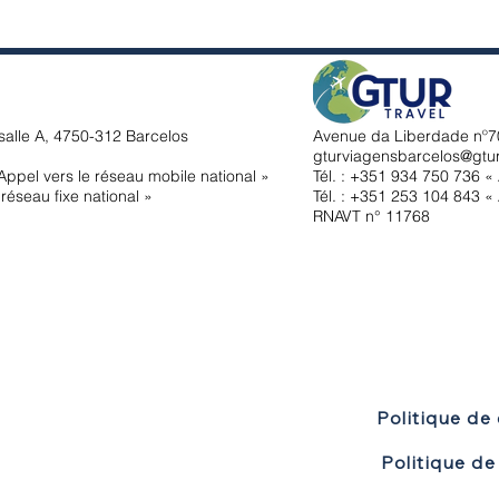
salle A, 4750-312 Barcelos
Avenue da Liberdade nº70
gturviagensbarcelos@gtu
ppel vers le réseau mobile national »
Tél. : +351
934 750 736 « 
réseau fixe national »
Tél. : +351 253 104 843 « 
RNAVT n° 11768
Politique de 