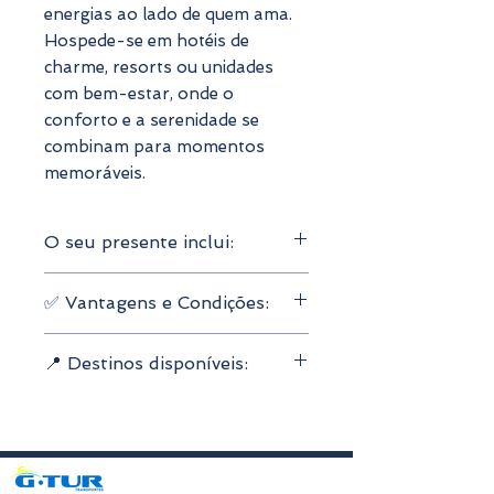
energias ao lado de quem ama.
Hospede-se em hotéis de
charme, resorts ou unidades
com bem-estar, onde o
conforto e a serenidade se
combinam para momentos
memoráveis.
O seu presente inclui:
Válido para
2 pessoas
✅ Vantagens e Condições:
2 noites de alojamento
Pequeno-almoço incluído
Validade do voucher:
3 anos e 3
Acesso ao spa
📍 Destinos disponíveis:
meses
300 hotéis à escolha
Reserva online fácil
, com
Norte
confirmação imediata
Centro
Cancelamento gratuito
Lisboa e Vale do Tejo
Personalização do presente
sem
Alentejo
custo extra