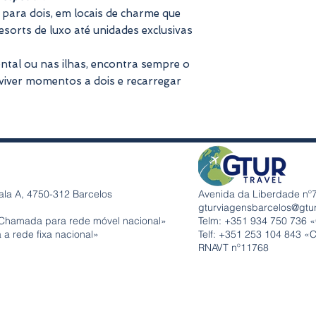
Possibilidade de
para dois, em locais de charme que
Envio digital im
esorts de luxo até unidades exclusivas
48h úteis
ntal ou nas ilhas, encontra sempre o
 viver momentos a dois e recarregar
ala A, 4750-312 Barcelos
Avenida da Liberdade nº7
gturviagensbarcelos@gtu
Chamada para rede móvel nacional»
Telm: +351
934 750 736 
a rede fixa nacional»
Telf: +351 253 104 843 «
RNAVT nº11768