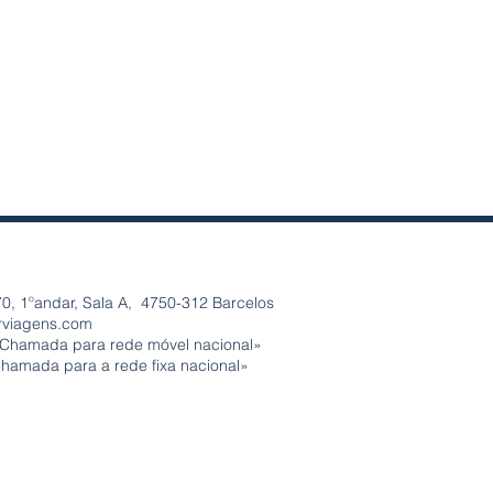
personalizar o presente
ediato ou entrega em morada até
0, 1ºandar, Sala A, 4750-312 Barcelos
rviagens.com
«Chamada para rede móvel nacional»
Chamada para a rede fixa nacional»