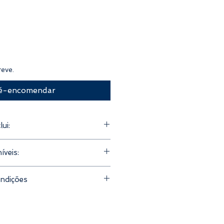
eve.
é-encomendar
ui:
ssoas
íveis:
mento
incluído
s e/ou spa
ndições
 hotéis disponíveis
 Tejo
her:
3 anos e 3 meses
pida
, com confirmação imediata
atuito