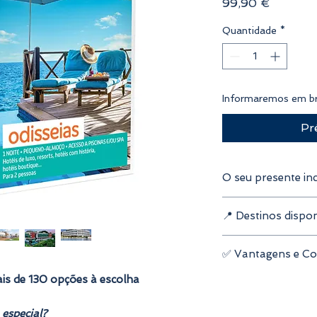
Preço
99,90 €
Quantidade
*
Informaremos em br
Pr
O seu presente incl
Válido para
2 pe
📍 Destinos dispon
1 noite de aloja
Pequeno-almoço 
Norte
Acesso a piscina
✅ Vantagens e Co
Centro
Escolha entre
130
Lisboa e Vale do
is de 130 opções à escolha
Validade do vouc
Alentejo
Reserva online rá
Algarve
Cancelamento gr
 especial?
Ilhas