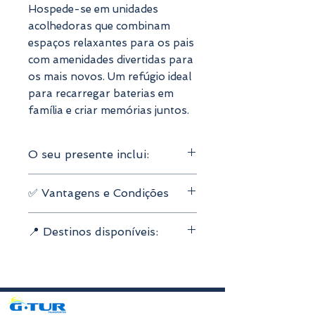
Hospede-se em unidades
acolhedoras que combinam
espaços relaxantes para os pais
com amenidades divertidas para
os mais novos. Um refúgio ideal
para recarregar baterias em
família e criar memórias juntos.
O seu presente inclui:
Válido para
2 adultos + 1 ou 2
✅ Vantagens e Condições
crianças
1 noite de alojamento
Validade do voucher:
3 anos e 3
Pequeno-almoço incluído
📍 Destinos disponíveis:
meses
Hotéis à sua escolha
Reserva online fácil
, com
Norte
confirmação imediata
Centro
Cancelamento gratuito
Lisboa e Vale do Tejo
Personalização do presente
sem
Alentejo
custo extra