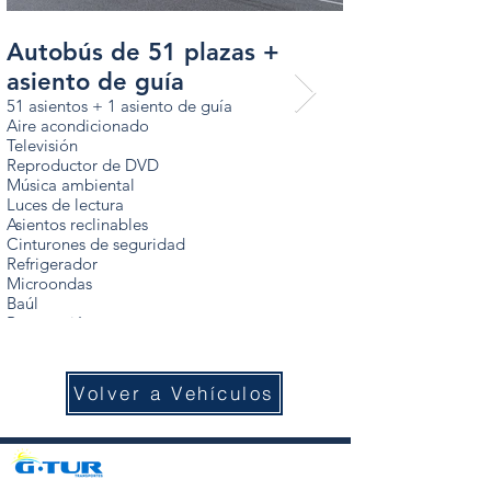
Autobús de 51 plazas +
Autobús de 
asiento de guía
asiento de g
51 asientos + 1 asiento de guía
51 asientos + 1 asie
Aire acondicionado
Aire acondicionado
Televisión
Televisión
Reproductor de DVD
Reproductor de DV
Música ambiental
Música ambiental
Luces de lectura
Luces de lectura
Asientos reclinables
Asientos reclinables
Cinturones de seguridad
Cinturones de segur
Refrigerador
Refrigerador
Microondas
Microondas
Baúl
Baúl
Reposapiés
Reposapiés
Cortinas
Cortinas
Volver a Vehículos