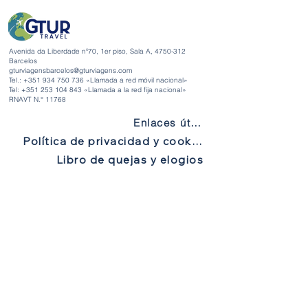
Avenida da Liberdade nº70, 1er piso, Sala A,
4750-312
Barcelos
gturviagensbarcelos@gturviagens.com
Tel.: +351
934 750 736
«Llamada a red móvil nacional»
Tel:
+351 253 104 843
«Llamada a la red fija nacional»
RNAVT N.° 11768
Enlaces útiles
Política de privacidad y cookies
Libro de quejas y elogios
Libro de quejas y elogios
Política de privacidad y cookies