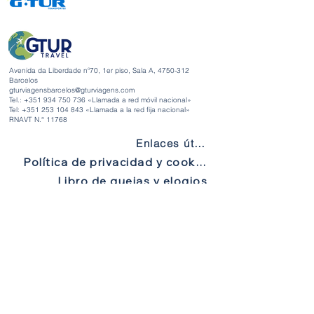
Avenida da Liberdade nº70, 1er piso, Sala A,
4750-312
Barcelos
gturviagensbarcelos@gturviagens.com
Tel.: +351
934 750 736
«Llamada a red móvil nacional»
Tel:
+351 253 104 843
«Llamada a la red fija nacional»
RNAVT N.° 11768
Enlaces útiles
Política de privacidad y cookies
Libro de quejas y elogios
Libro de quejas y elogios
Política de privacidad y cookies