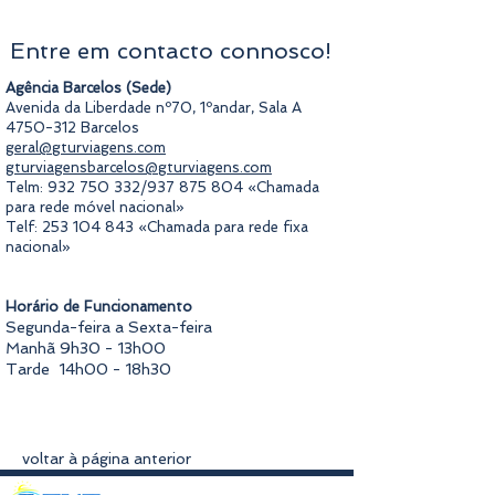
Entre em contacto connosco!
Agência Barcelos (Sede)
Avenida da Liberdade nº70, 1ºandar, Sala A
4750-312
Barcelos
geral@gturviagens.com
gturviagensbarcelos@gturviagens.com
Telm:
932 750 332
/937 875 804 «Chamada
para rede móvel nacional»
Telf:
253 104 843
«Chamada para rede fixa
nacional»
Horário de Funcionamento
Segunda-feira a Sexta-feira
Manhã 9h30 - 13h00
Tarde 14h00 - 18h30
voltar à página anterior