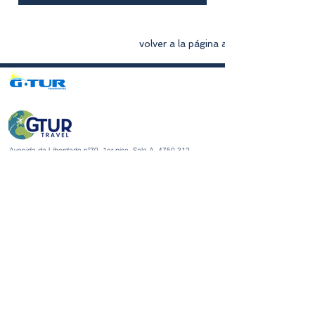
volver a la página anterior
Avenida da Liberdade nº70, 1er piso, Sala A,
4750-312
Barcelos
gturviagensbarcelos@gturviagens.com
Tel.: +351
934 750 736
«Llamada a red móvil nacional»
Tel:
+351 253 104 843
«Llamada a la red fija nacional»
RNAVT N.° 11768
Enlaces útiles
Política de privacidad y cookies
Libro de quejas y elogios
Libro de quejas y elogios
Política de privacidad y cookies