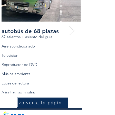
autobús de 68 plazas
autobús de 6
67 asientos + asiento del guía
67 asientos + asient
Aire acondicionado
Aire acondicionado
Televisión
Televisión
Reproductor de DVD
Reproductor de DV
Música ambiental
Música ambiental
Luces de lectura
Luces de lectura
Asientos reclinables
Asientos reclinables
Cinturones de seguridad
Cinturones de segu
​volver a la página anterior
Nevera
Nevera