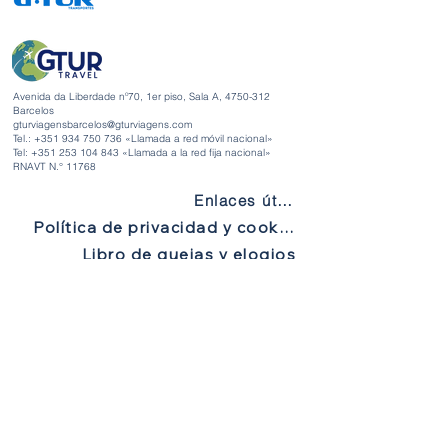
Microondas
Microondas
Compartimento para equipaje
Compartimento par
Reposapiés
Reposapiés
Cortinas
Cortinas
Avenida da Liberdade nº70, 1er piso, Sala A,
4750-312
Barcelos
gturviagensbarcelos@gturviagens.com
Tel.: +351
934 750 736
«Llamada a red móvil nacional»
Tel:
+351 253 104 843
«Llamada a la red fija nacional»
RNAVT N.° 11768
Enlaces útiles
Política de privacidad y cookies
Libro de quejas y elogios
Libro de quejas y elogios
Política de privacidad y cookies