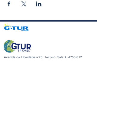
Avenida da Liberdade nº70, 1er piso, Sala A,
4750-312
Barcelos
gturviagensbarcelos@gturviagens.com
Tel.: +351
934 750 736
«Llamada a red móvil nacional»
Tel:
+351 253 104 843
«Llamada a la red fija nacional»
RNAVT N.° 11768
Enlaces útiles
Política de privacidad y cookies
Libro de quejas y elogios
Libro de quejas y elogios
Política de privacidad y cookies