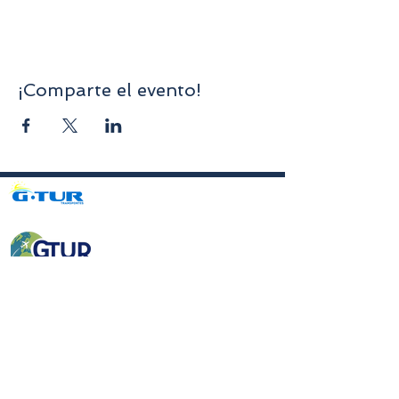
¡Comparte el evento!
Avenida da Liberdade nº70, 1er piso, Sala A,
4750-312
Barcelos
gturviagensbarcelos@gturviagens.com
Tel.: +351
934 750 736
«Llamada a red móvil nacional»
Tel:
+351 253 104 843
«Llamada a la red fija nacional»
RNAVT N.° 11768
Enlaces útiles
Política de privacidad y cookies